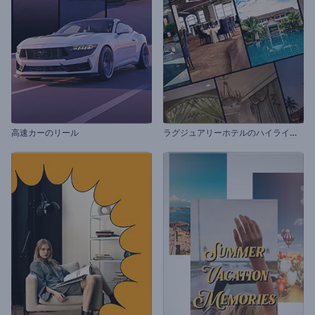
ラ
グジュアリーホテルのハイライトリール
高速カーのリール