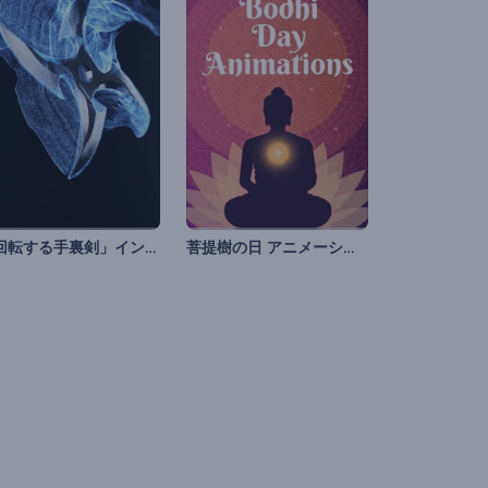
「回転する手裏剣」イントロ動画
菩提樹の日 アニメーション