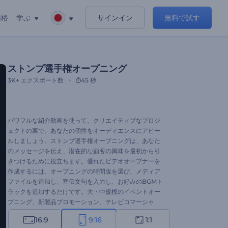
価格
学ぶ
サインイン
無料で試す
ストンプ選手権オープニング
3K+
エクスポート数
45 秒
パワフルな紹介動画を使って、クリエイティブなプロジ
ェクトの裏で、あなたの個性をオーディエンスにアピー
ルしましょう。ストンプ選手権オープニングは、あなた
のメッセージを伝え、潜在的な顧客の興味を最初から引
きつけるために役立ちます。優れたビデオオープナーを
作成するには、オープニングの時間版を選び、メディア
ファイルを追加し、宣伝文句を入力し、お好みのBGMト
ラックを追加するだけです。大・中規模のイベントオー
プニング、新製品プロモーション、テレビコマーシャ
ル、チャンネルイントロなど、幅広くご利用いただけま
16:9
9:16
1:1
す。今すぐ試してみてください！