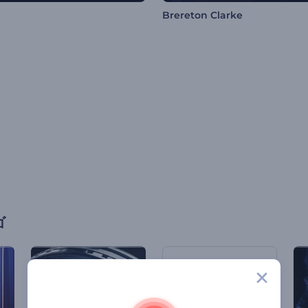
Brereton Clarke
ゴ