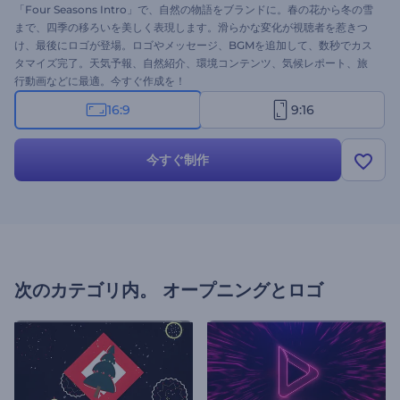
「Four Seasons Intro」で、自然の物語をブランドに。春の花から冬の雪
まで、四季の移ろいを美しく表現します。滑らかな変化が視聴者を惹きつ
け、最後にロゴが登場。ロゴやメッセージ、BGMを追加して、数秒でカス
タマイズ完了。天気予報、自然紹介、環境コンテンツ、気候レポート、旅
行動画などに最適。今すぐ作成を！
16:9
9:16
今すぐ制作
次のカテゴリ内。
オープニングとロゴ