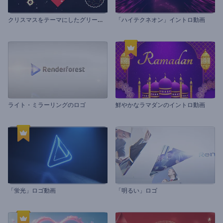
ク
リスマスをテーマにしたグリーティング動画
「ハイテクネオン」イントロ動画
ライト・ミラーリングのロゴ
鮮やかなラマダンのイントロ動画
「蛍光」ロゴ動画
「明るい」ロゴ