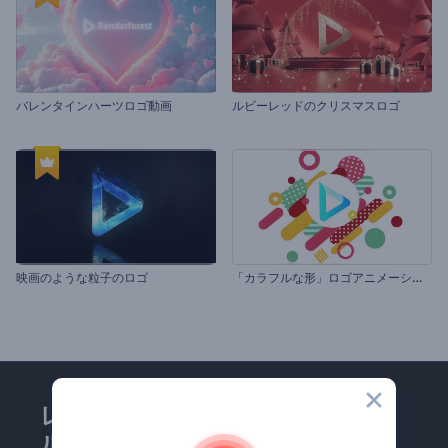
バレンタインハーツロゴ動画
ルビーレッドのクリスマスロゴ
「
カラフルな形」ロゴアニメーション
映画のような粒子のロゴ
レンダーフォレストのメー
ルマガジンにどうかご登録