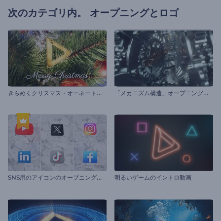
次のカテゴリ内。
オープニングとロゴ
き
らめくクリスマス・オーネートのイントロ
「
メカニズム構造」オープニング動画
S
NS用のアイコンのオープニング動画
明るいゲームのイントロ動画