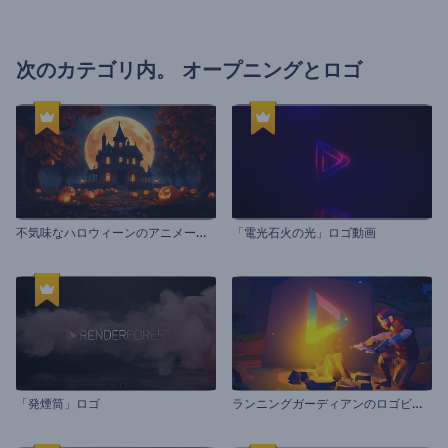
次のカテゴリ内。
オープニングとロゴ
不
気味なハロウィーンのアニメーション
「電光石火の光」ロゴ動画
ラ
ンニングガーディアンのロゴビデオ
「発煙筒」ロゴ