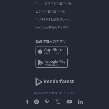
AIウェブサイト作成ツール。
ビジネス名作成ツール
AIのTikTok動画作成ツール
YouTube動画のアイデア
動画作成用のアプリ
Renderforest © 2013 - 2026