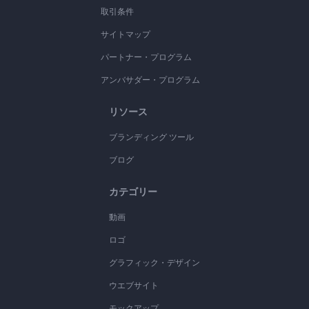
取引条件
サイトマップ
パートナー・プログラム
アンバサダー・プログラム
リソース
ブランディング ツール
ブログ
カテゴリー
動画
ロゴ
グラフィック・デザイン
ウエブサイト
モックアップ