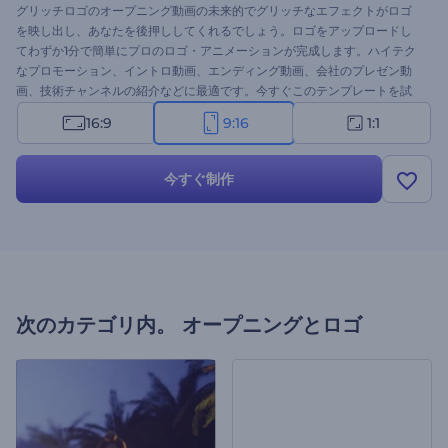
グリッチロゴのオープニング動画の未来的でグリッチなエフェクトがロゴ
を映し出し、あなたを後押ししてくれるでしょう。ロゴをアップロードし
てわずか1分で簡単にプロのロゴ・アニメーションが完成します。ハイテク
なプロモーション、イントロ動画、エンディング動画、会社のプレゼン動
画、技術チャンネルの紹介などに最適です。今すぐこのテンプレートを試
してみてください。
16:9
9:16
1:1
今すぐ制作
次のカテゴリ内。
オープニングとロゴ