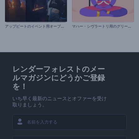
ア
ップビートのイベント用オープニング動画
マ
ハー・シヴラートリ用のグリーティング動画
レンダーフォレストのメー
ルマガジンにどうかご登録
を！
いち早く最新のニュースとオファーを受け
取りましょう。