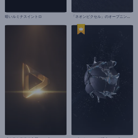
「
ネオンピクセル」のオープニング動画
暗いルミナスイントロ