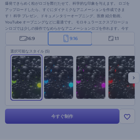
爆発できらめく粒がロゴを際だたせて、科学的な印象を与えます。 ロゴを
アップロードしたら、すぐにダイナミクなアニメーションを作成できま
す！ 科学 プレゼン、ドキュメンタリーオープニング、医療 紹介動画、
YouTube オープニングなどに最適です。 モロキュラーエクスプロージョ
ンロゴでは少しの操作でなめらかなアニメーションロゴを作れます。今す
ぐお試しを！
16:9
9:16
1:1
選択可能なスタイル
(5)
今すぐ制作