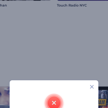
shan
Touch Radio NYC