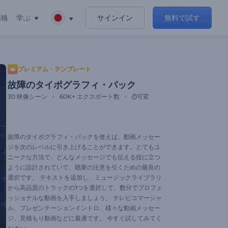
価格
学ぶ
サインイン
無料で試す
プレミアム・テンプレート
故障のタイポグラフィ・パック
30
映像シーン
60K+
エクスポート数
可変
故障のタイポグラフィ・パックを使えば、動画メッセー
ジを次のレベルに引き上げることができます。とてもユ
ニークな方法で、どんなメッセージでも伝える役に立つ
ように設計されていて、聴衆の注意を引くための最良の
選択です。 テキストを追加し、ミュージックライブラリ
から高品質のトラックの1つを選択して、数分でプロフェ
ッショナルな動画を入手しましょう。 テレビコマーシャ
ル、プレゼンテーションイントロ、様々な動画メッセー
ジ、見積もり動画などに最適です。 今すぐ試してみてく