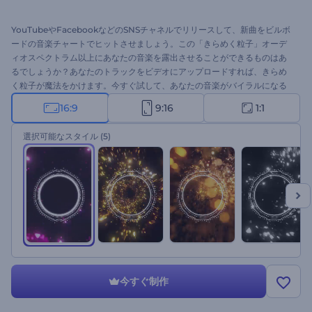
YouTubeやFacebookなどのSNSチャネルでリリースして、新曲をビルボ
ードの音楽チャートでヒットさせましょう。この「きらめく粒子」オーデ
ィオスペクトラム以上にあなたの音楽を露出させることができるものはあ
るでしょうか？あなたのトラックをビデオにアップロードすれば、きらめ
く粒子が魔法をかけます。今すぐ試して、あなたの音楽がバイラルになる
のを見てみましょう！
16:9
9:16
1:1
選択可能なスタイル
(5)
今すぐ制作