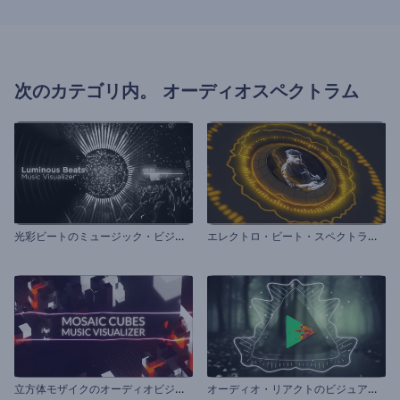
次のカテゴリ内。
オーディオスペクトラム
光
彩ビートのミュージック・ビジュアライザー
エ
レクトロ・ビート・スペクトラムのビジュアライザー
立
方体モザイクのオーディオビジュアライザー
オ
ーディオ・リアクトのビジュアライザー