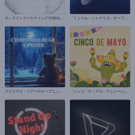
オ
ンラインマーケティングやSEOプロモーション
「
ミニマル・シャドウズ」オープニング動画
ク
リスマス・ベアーのオープニング動画
「
シンコ・デ・マヨ」アニメーション