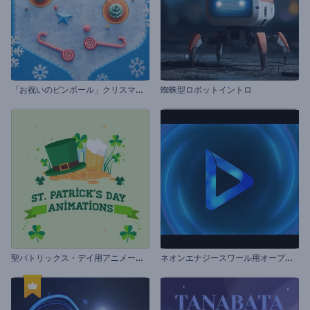
「
お祝いのピンボール」クリスマスのグリーティング
蜘蛛型ロボットイントロ
聖
パトリックス・デイ用アニメーションズ
ネ
オンエナジースワール用オープニング動画