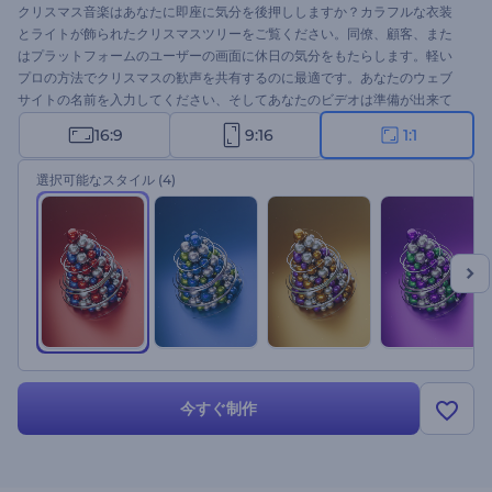
クリスマス音楽はあなたに即座に気分を後押ししますか？カラフルな衣装
とライトが飾られたクリスマスツリーをご覧ください。同僚、顧客、また
はプラットフォームのユーザーの画面に休日の気分をもたらします。軽い
プロの方法でクリスマスの歓声を共有するのに最適です。あなたのウェブ
サイトの名前を入力してください、そしてあなたのビデオは準備が出来て
います。
16:9
9:16
1:1
選択可能なスタイル
(4)
今すぐ制作