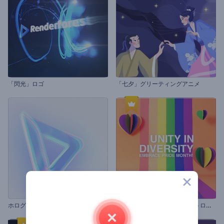
「閃光」ロゴ
「七夕」グリーティングアニメ
レ
インボー・プライドのイントロ動画
ホログラフィックロゴ公開