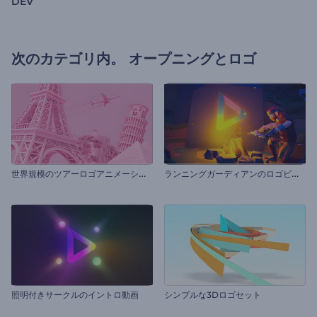
DEV
次のカテゴリ内。
オープニングとロゴ
世
界規模のツアーロゴアニメーション
ラ
ンニングガーディアンのロゴビデオ
照明付きサークルのイントロ動画
シンプルな3Dロゴセット