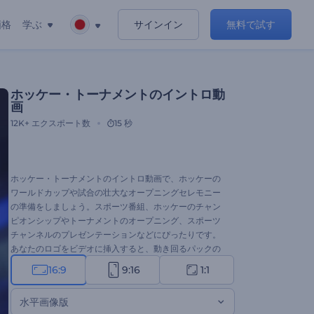
価格
学ぶ
サインイン
無料で試す
ホッケー・トーナメントのイントロ動
画
12K+
エクスポート数
15 秒
ホッケー・トーナメントのイントロ動画で、ホッケーの
ワールドカップや試合の壮大なオープニングセレモニー
の準備をしましょう。スポーツ番組、ホッケーのチャン
ピオンシップやトーナメントのオープニング、スポーツ
チャンネルのプレゼンテーションなどにぴったりです。
あなたのロゴをビデオに挿入すると、動き回るパックの
リアルな表面にロゴが浮かび上がります。ぜひお試しく
16:9
9:16
1:1
ださい。
水平画像版