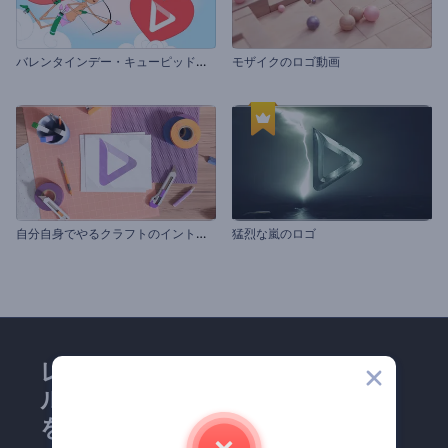
バ
レンタインデー・キューピッドのイントロ
モザイクのロゴ動画
自
分自身でやるクラフトのイントロ動画
猛烈な嵐のロゴ
レンダーフォレストのメー
ルマガジンにどうかご登録
を！