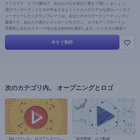
クリスマス・イブの魔法で、あなたの心を喜びと驚きで満たしましょう。
雪のワンダーランドとその中をさまようトナカイのリアルな3Dシーンをフ
ィーチャーしたこのテンプレートは、あなたのホリデーグリーティングに
最適です。あなたの温かいメッセージを入力し、ロゴをアップロードし、
雰囲気に合わせてテーマ性のあるBGMを選択します。ビジネスの挨拶で
も、個人的な願いでも、このイントロはあなたのホリデー動画を忘れられ
ないものにします。今すぐお試しを！
今すぐ制作
次のカテゴリ内。
オープニングとロゴ
「
2D バウンス」 ロゴアニメーション
「科学図面」ロゴ動画