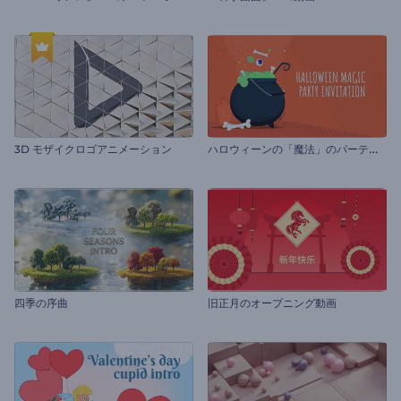
ハ
ロウィーンの「魔法」のパーティーの招待状
3D モザイクロゴアニメーション
四季の序曲
旧正月のオープニング動画