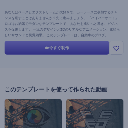
あなたはペースとエクストリームが大好きで、カーレースに参加するチャ
ンスを逃すことはありませんか？先に進みましょう。 「ハイパーオート」
ロゴはお洒落でモダンなテンプレートで、あなたを成功へと導き、ビジネ
スを促進します。 一流のデザインと3Dのリアルなアニメーション、素晴ら
しいサウンドと視覚効果。 このテンプレートは、自動車のブログ、
YouTubeチャンネル、モータースポーツ関連のオープナー、その他の自動
車整備や自動車販売関連のWebサイトに最適です。 ロゴをアップロード
今すぐ制作
し、テキストを調整して音楽を追加するだけです。 お客様の動画は数分で
準備ができます。
このテンプレートを使って作られた動画