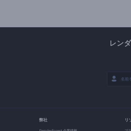
レン
弊社
リ
Renderforest 企業情報
ブ