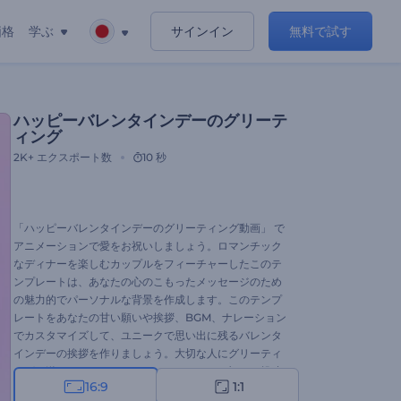
価格
学ぶ
サインイン
無料で試す
ハッピーバレンタインデーのグリーテ
ィング
2K+
エクスポート数
10 秒
「ハッピーバレンタインデーのグリーティング動画」 で
アニメーションで愛をお祝いしましょう。ロマンチック
なディナーを楽しむカップルをフィーチャーしたこのテ
ンプレートは、あなたの心のこもったメッセージのため
の魅力的でパーソナルな背景を作成します。このテンプ
レートをあなたの甘い願いや挨拶、BGM、ナレーション
でカスタマイズして、ユニークで思い出に残るバレンタ
インデーの挨拶を作りましょう。大切な人にグリーティ
ングを送ったり、ソーシャルチャンネルでお祝いの投稿
16:9
1:1
を共有するのに最適です。今すぐ作って、愛を広げまし