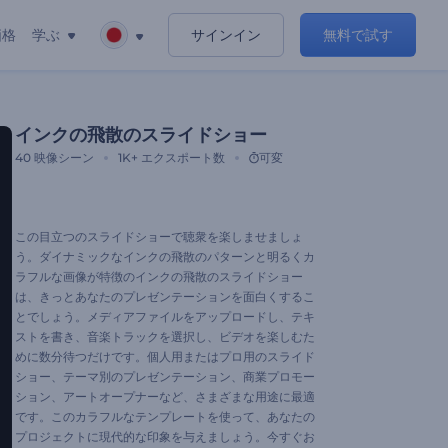
価格
学ぶ
サインイン
無料で試す
インクの飛散のスライドショー
40
映像シーン
1K+
エクスポート数
可変
この目立つのスライドショーで聴衆を楽しませましょ
う。ダイナミックなインクの飛散のパターンと明るくカ
ラフルな画像が特徴のインクの飛散のスライドショー
は、きっとあなたのプレゼンテーションを面白くするこ
とでしょう。メディアファイルをアップロードし、テキ
ストを書き、音楽トラックを選択し、ビデオを楽しむた
めに数分待つだけです。個人用またはプロ用のスライド
ショー、テーマ別のプレゼンテーション、商業プロモー
ション、アートオープナーなど、さまざまな用途に最適
です。このカラフルなテンプレートを使って、あなたの
プロジェクトに現代的な印象を与えましょう。今すぐお