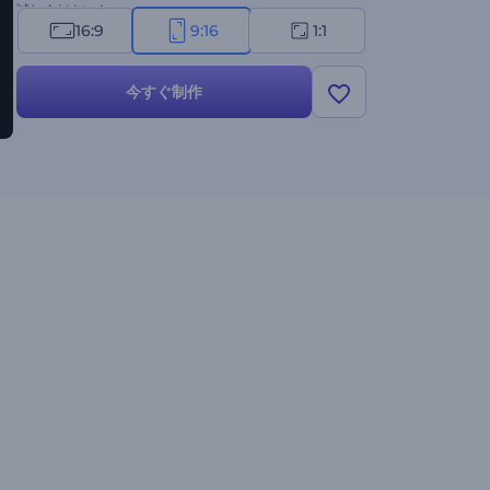
試しください！
16:9
9:16
1:1
今すぐ制作