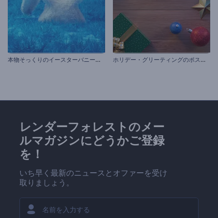
本
物そっくりのイースターバニーのオープニング動画
ホ
リデー・グリーティングのポストカード
レンダーフォレストのメー
ルマガジンにどうかご登録
を！
いち早く最新のニュースとオファーを受け
取りましょう。