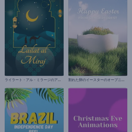
ラ
イラート・アル・ミラージのアニメーション
割
れた卵のイースターのオープニング動画