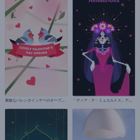
素
敵なバレンタインデーのオープニング動画
「
ディア・デ・ミュエルトス」アニメーション