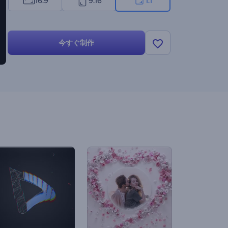
16:9
9:16
1:1
今すぐ制作