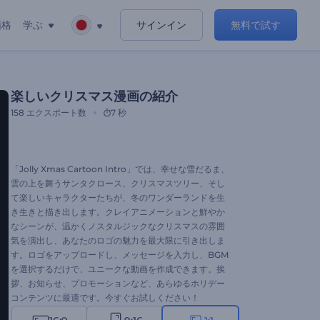
価格
学ぶ
サインイン
無料で試す
楽しいクリスマス漫画の紹介
158
エクスポート数
7 秒
「Jolly Xmas Cartoon Intro」では、幸せな雪だるま、
雲の上を舞うサンタクロース、クリスマスツリー、そし
て楽しいキャラクターたちが、冬のワンダーランドを生
き生きと描き出します。クレイアニメーションと鮮やか
なシーンが、温かくノスタルジックなクリスマスの雰囲
気を演出し、あなたのロゴの魅力を最大限に引き出しま
す。ロゴをアップロードし、メッセージを入力し、BGM
を選択するだけで、ユニークな動画を作成できます。挨
拶、お知らせ、プロモーションなど、あらゆるホリデー
コンテンツに最適です。今すぐお試しください！