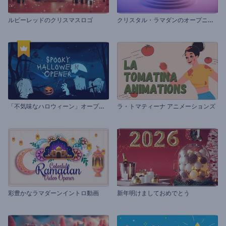
ク
リスタル・ラマダンのオープニング動画
ルビーレッドのクリスマスロゴ
「
不気味なハロウィーン」オープニング動画
ラ・トマティーナ アニメーションズ
彩豊かなラマダーンイントロ動画
新年明けましておめでとう