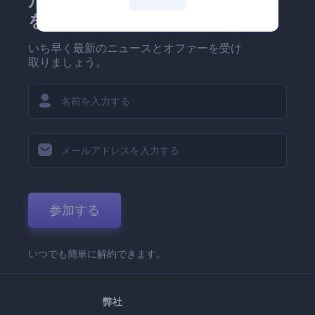
ルマガジンにどうかご登録
を！
いち早く最新のニュースとオファーを受け
取りましょう。
参加する
いつでも簡単に解約できます。
弊社