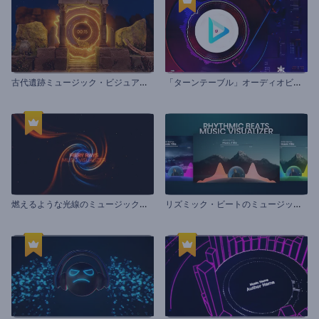
古
代遺跡ミュージック・ビジュアライザー
「
ターンテーブル」オーディオビジュアライザー
燃
えるような光線のミュージックビジュアライザー
リ
ズミック・ビートのミュージック・ビジュアライザー