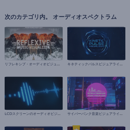
次のカテゴリ内。
オーディオスペクトラム
リ
フレキシブ・オーディオビジュアライザー
キ
ネティックパルスビジュアライザー
L
CDスクリーンのオーディオビジュアライザー
サ
イバーパンク音楽ビジュアライザー