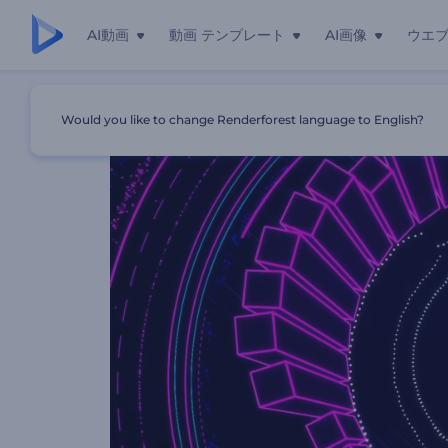
AI動画
動画 テンプレート
AI画像
ウエ
ホーム
テンプレート
3Dストライプオーディオビジュアライ
Would you like to change Renderforest language to English?