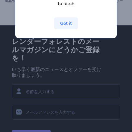
製
品やサービス用のプロモーションビデオ
3Dアニメーション・ファクトリー
to fetch
Got it
レンダーフォレストのメー
ルマガジンにどうかご登録
を！
いち早く最新のニュースとオファーを受け
取りましょう。