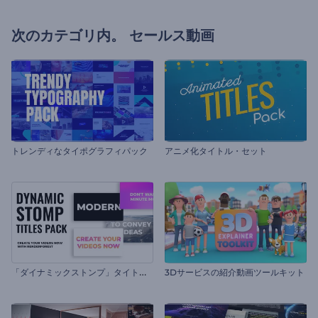
次のカテゴリ内。
セールス動画
トレンディなタイポグラフィパック
アニメ化タイトル・セット
「
ダイナミックストンプ」タイトル・セット
3Dサービスの紹介動画ツールキット