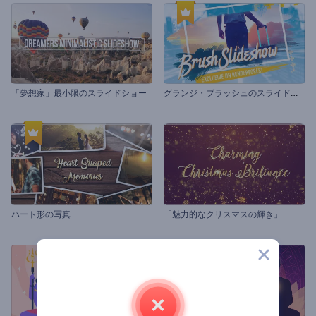
グ
ランジ・ブラッシュのスライドショー
「夢想家」最小限のスライドショー
ハート形の写真
「魅力的なクリスマスの輝き」