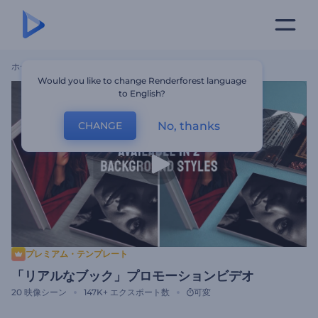
ホーム
テンプレート
「リアルなブック」プロモーションビデオ
Would you like to change Renderforest language
to English?
No, thanks
CHANGE
プレミアム・テンプレート
「リアルなブック」プロモーションビデオ
20
映像シーン
147K+
エクスポート数
可変