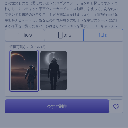
この世のものとは思えないようなロゴアニメーションをお探しですか？そ
れなら「ミスティック宇宙ウォーカーイントロ動画」を使って、あなたの
ブランドを未踏の惑星や星々を巡る旅に出かけましょう。宇宙飛行士が深
宇宙をナビゲートし、あなたのロゴが息をのむような宇宙のシーンに登場
する様子をご覧ください。お好きなバージョンを選び、ロゴ、キャッチフ
レーズ、BGMをパーソナライズしてください。ドキュメンタリーのイント
16:9
9:16
1:1
ロ、宇宙をテーマにしたプロジェクト、革新的なブランド、ミステリアス
な予告編などに最適です。今すぐお試しを！
選択可能なスタイル
(2)
今すぐ制作