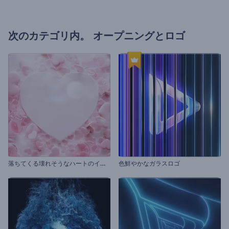
次のカテゴリ内。
オープニングとロゴ
落
ちてくる壊れそうなハートのイントロ動画
色鮮やかなガラスロゴ