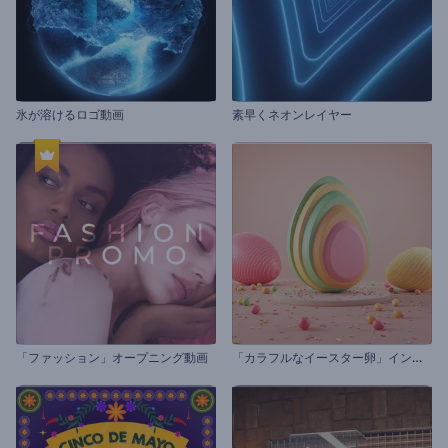
氷が溶けるロゴ動画
素早くネオンレイヤー
「
カラフルなイースター卵」イントロ動画
「ファッション」オープニング動画