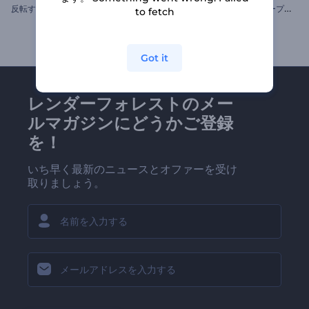
素
敵なバレンタインデーのオープニング動画
反転するレイヤーのロゴ動画
to fetch
Got it
レンダーフォレストのメー
ルマガジンにどうかご登録
を！
いち早く最新のニュースとオファーを受け
取りましょう。