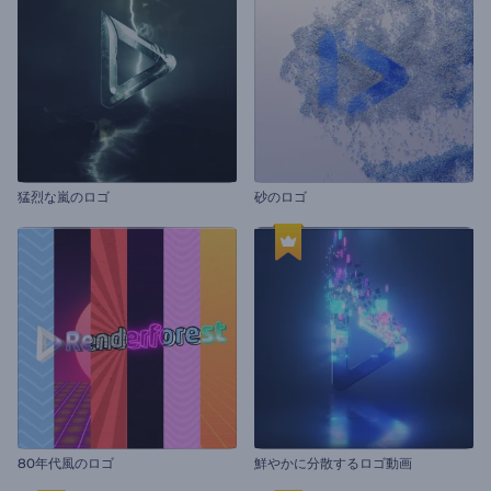
猛烈な嵐のロゴ
砂のロゴ
80年代風のロゴ
鮮やかに分散するロゴ動画