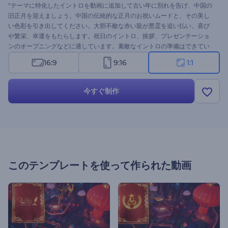
"テーマに特化したイントロを動画に追加して古い年に別れを告げ、中国の
旧正月を迎えましょう。中国の伝統的な正月のお祝いムードと、その美し
い色彩を引き出してください。大胆不敵な赤い龍が悪霊を追い払い、喜び
や繁栄、幸運をもたらします。祝日のイントロ、挨拶、プレゼンテーショ
ンのオープニングなどに適しています。素敵なイントロの準備はできてい
ますか？！ "
16:9
9:16
1:1
今すぐ制作
このテンプレートを使って作られた動画