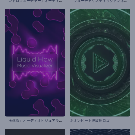
「
レトロフューチャー」オーディオビジュアライザー
「
フューチャリスティックトンネル」ビジュアライザー
「
液体流」オーディオビジュアライザー
ネオンビート波紋用ロゴ