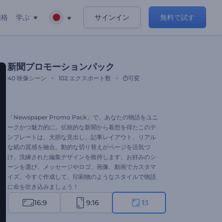
価格
学ぶ
サインイン
無料で試す
新聞プロモーションパック
40
映像シーン
102
エクスポート数
可変
「Newspaper Promo Pack」で、あなたの物語をユニ
ークかつ魅力的に。伝統的な新聞から着想を得たこのテ
ンプレートは、大胆な見出し、記事レイアウト、リアル
な紙の質感を融合。動的な切り替えがページを活気づ
け、洗練された編集デザインを維持します。お好みのシ
ーンを選び、メッセージやロゴ、画像、動画でカスタマ
イズ。今すぐ作成して、印刷物のようなスタイルで物語
に命を吹き込みましょう！
16:9
9:16
1:1