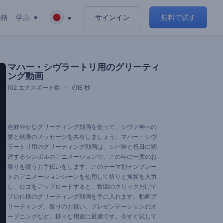
価格
学ぶ
サインイン
無料で試す
マハー・シヴラートリ用のグリーティ
ング動画
102
エクスポート数
15 秒
色鮮やかなグリーティング動画を使って、シヴァ神への
愛と献身のメッセージを共有しましょう。マハー・シヴ
ラートリ用のグリーティング動画は、シバ神と祝日に関
連するシンボルのアニメーションで、この年に一度のお
祭りを祝うお手伝いをします。このテーマ別テンプレー
トのアニメーションシーンを使用して祈りと挨拶を入力
し、ロゴをアップロードすると、数回のクリックだけで
プロ仕様のグリーティング動画を手に入れます。動画グ
リーティング、祭りのお祝い、プレゼンテーションのオ
ープニングなど、様々な用途に最適です。今すぐ試して