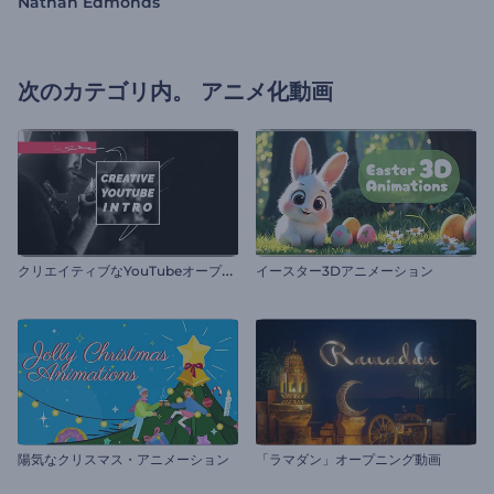
Nathan Edmonds
次のカテゴリ内。
アニメ化動画
ク
リエイティブなYouTubeオープニング動画
イースター3Dアニメーション
陽気なクリスマス・アニメーション
「ラマダン」オープニング動画