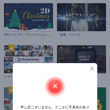
2
Dクリスマス・アニメーション・キット
「金属」タイトル
ス
ライドフレームのオープニング動画
レトロTVオープニング動画
申し訳ございません。どこかに不具合があり