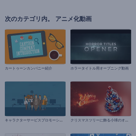
次のカテゴリ内。
アニメ化動画
カートゥーンカンパニー紹介
ホラータイトル用オープニング動画
キ
ャラクターサービスプロモーション
ク
リスマスツリーに飾る小球のオープニング