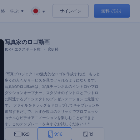
価格
学ぶ
サインイン
無料で試す
写真家のロゴ動画
10K+
エクスポート数
8 秒
"写真プロジェクトの魅力的なロゴを作成すれば、もっと
多くの人々がサービスを見つけられるようになります。
写真家のロゴ動画は、写真チャンネルのイントロやプロ
ダクションオープナー、スタジオのイントロとアウトロ
に関連するプロジェクトのプレゼンテーションに最適で
す。 ファイルをドラッグ＆ドロップしてキャプションを
追加するだけで、わずか数回のクリックでプロフェッシ
ョナルなビデオアニメーションを楽しむことができま
す。このテンプレートを今すぐお試しください！ "
16:9
9:16
1:1