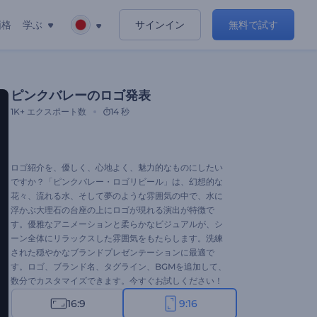
価格
学ぶ
サインイン
無料で試す
ピンクバレーのロゴ発表
1K+
エクスポート数
14 秒
ロゴ紹介を、優しく、心地よく、魅力的なものにしたい
ですか？「ピンクバレー・ロゴリビール」は、幻想的な
花々、流れる水、そして夢のような雰囲気の中で、水に
浮かぶ大理石の台座の上にロゴが現れる演出が特徴で
す。優雅なアニメーションと柔らかなビジュアルが、シ
ーン全体にリラックスした雰囲気をもたらします。洗練
された穏やかなブランドプレゼンテーションに最適で
す。ロゴ、ブランド名、タグライン、BGMを追加して、
数分でカスタマイズできます。今すぐお試しください！
16:9
9:16