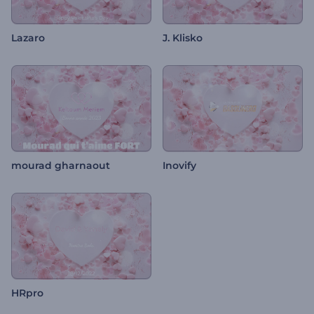
Lazaro
J. Klisko
mourad gharnaout
Inovify
HRpro