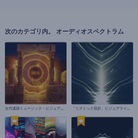
次のカテゴリ内。
オーディオスペクトラム
古
代遺跡ミュージック・ビジュアライザー
「
リズミック屈折」ビジュアライザー