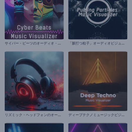
サ
イバー・ビーツのオーディオ・ビジュアライザー
「
脈打つ粒子」オーディオビジュアライザー
リ
ズミック・ヘッドフォンのオーディオ・ビジュアライザー
デ
ィープテクノミュージックビジュアライザー