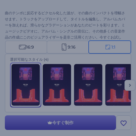
曲のテンポに反応するピクセル化した波が、その曲のインパクトを増幅さ
せます。トラックをアップロードして、タイトルを編集し、アルバムカバ
ーを加えれば、滑らかなグラデーションがあなたのビートを彩ります。ミ
ュージックビデオに、アルバム・シングルの宣伝に、その他多くの音楽作
品の作成にこのビジュアライザーを是非ご活用ください。今すぐお試し
を！
16:9
9:16
1:1
選択可能なスタイル
(4)
今すぐ制作