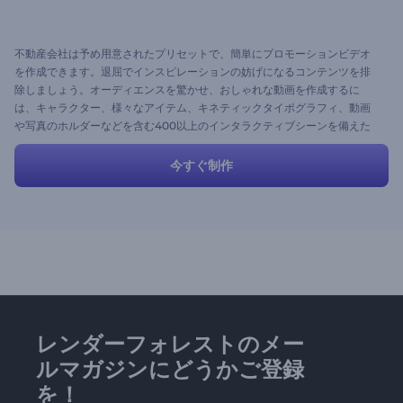
不動産会社は予め用意されたプリセットで、簡単にプロモーションビデオ
を作成できます。退屈でインスピレーションの妨げになるコンテンツを排
除しましょう。オーディエンスを驚かせ、おしゃれな動画を作成するに
は、キャラクター、様々なアイテム、キネティックタイポグラフィ、動画
や写真のホルダーなどを含む400以上のインタラクティブシーンを備えた
当社の超機能的なツールキット利用してください。
今すぐ制作
レンダーフォレストのメー
ルマガジンにどうかご登録
を！