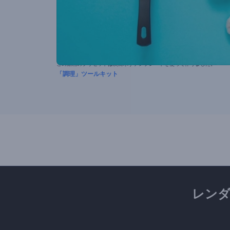
この動画のプリセットは次に示すテンプレートを使って作りました。
「調理」ツールキット
レン