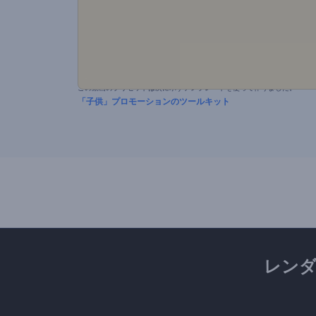
この動画のプリセットは次に示すテンプレートを使って作りました。
「子供」プロモーションのツールキット
レン