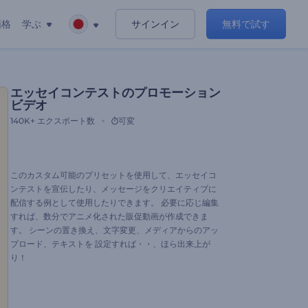
価格
学ぶ
サインイン
無料で試す
エッセイコンテストのプロモーション
ビデオ
140K+
エクスポート数
可変
このカスタム可能のプリセットを使用して、エッセイコ
ンテストを宣伝したり、メッセージをクリエイティブに
配信する例として使用したりできます。 必要に応じ編集
すれば、数分でアニメ化された販促動画が作成できま
す。 シーンの置き換え、文字変更、メディアからのアッ
プロード、テキストを 設定すれば・・、ほら出来上が
り！