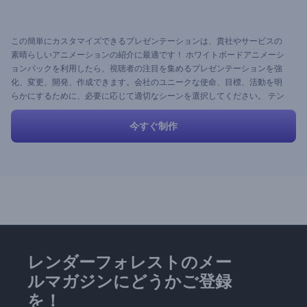
この簡単にカスタマイズできるプレゼンテーションは、貴社やサービスの
素晴らしいアニメーションの紹介に最適です！ ホワイトボードアニメーシ
ョンパックを利用したら、視聴者の注目を集めるプレゼンテーションを強
化、変更、開発、作成できます。会社のユニークな使命、目標、活動を明
らかにするために、必要に応じて適切なシーンを選択してください。 テン
プレートには、キャラクターアニメーション、様々なアイコン、背景、環
境、その他の多くのシーンが含まれています。サービス、企業、新興企業
今すぐ制作
の動画を作成するには、ぜひ既製のプリセットを試してみてください。
レンダーフォレストのメー
ルマガジンにどうかご登録
を！