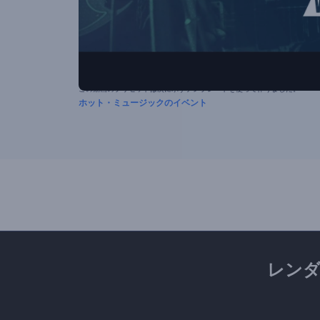
この動画のプリセットは次に示すテンプレートを使って作りました。
ホット・ミュージックのイベント
レン