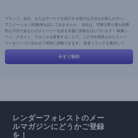
ブランド、会社、またはサービスを紹介する強力な方法をお探しの方へ。
アニメーション3D動画を試してみませんか。 当社は、可能な限り最も効果
的な方法であなたのストーリーを語る支援に情熱を注いでいます！ 映像シ
ーン、テキスト、スタイルを変更することで、この予め用意されたストー
リーをニーズに合わせて簡単に調整できます。 音楽トラックを選択して、
数分で動画を作成しましょう。 吹き替えを追加することもできます。 お気
軽に！
今すぐ制作
レンダーフォレストのメー
ルマガジンにどうかご登録
を！