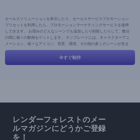
セールスソリューションを表示したり、セールスサービスプロモーション
プリセットを利用したら、プロモーションマーケティングサービスを後押
しできます。 お望みのどんなシーンでも追加したり削除したりして、数分
の間に個々の動画をゲットします。 テンプレートには、キャラクターアニ
メーション、様々なアイコン、背景、環境、その他の多くのシーンが含ま
れています。 この素晴らしいプリセットは、サービス、ビジネス、スター
トアップ、企業およびその他多くのサービスを推進するのに最適です。
今すぐ制作
レンダーフォレストのメー
ルマガジンにどうかご登録
を！