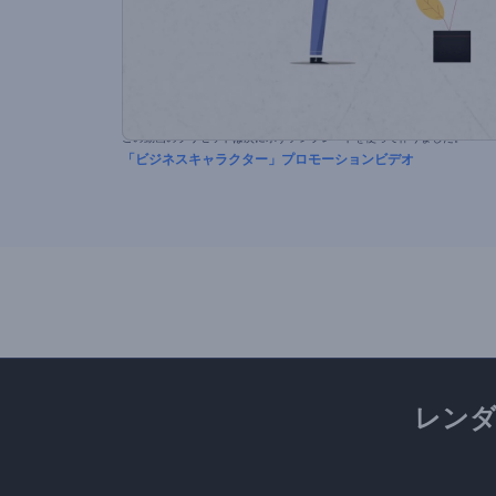
この動画のプリセットは次に示すテンプレートを使って作りました。
「ビジネスキャラクター」プロモーションビデオ
レン