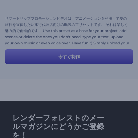
サマートリッププロモーションビデオは、アニメーションを利用して夏の
旅行を宣伝したい旅行代理店向けの既製のプリセットです。 それは楽しく
魅力的で創造的です！ Use this preset as a base for your project: add
scenes or delete the ones you don't need, type your text, upload
your own music or even voice over. Have fun! :) Simply upload your
images, add music, alter the text and come away with your
greatest projects with Renderforest. It's free!
今すぐ制作
レンダーフォレストのメー
ルマガジンにどうかご登録
を！