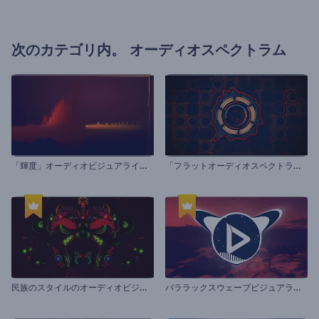
次のカテゴリ内。
オーディオスペクトラム
「
輝度」オーディオビジュアライザー
「
フラットオーディオスペクトラム」オーディオビジュアライザー
民
族のスタイルのオーディオビジュアライザー
パ
ララックスウェーブビジュアライザー