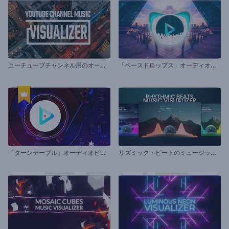
ユ
ーチューブチャンネル用のオーディオビジュアライザー
「
ベースドロップス」オーディオビジュアライザー
「
ターンテーブル」オーディオビジュアライザー
リ
ズミック・ビートのミュージック・ビジュアライザー