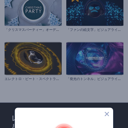
「
クリスマスパーティー」オーディオビジュアライザー
「
ファンの絵文字」ビジュアライザー
エ
レクトロ・ビート・スペクトラムのビジュアライザー
「
発光のトンネル」ビジュアライザー
レンダーフォレストのメー
ルマガジンにどうかご登録