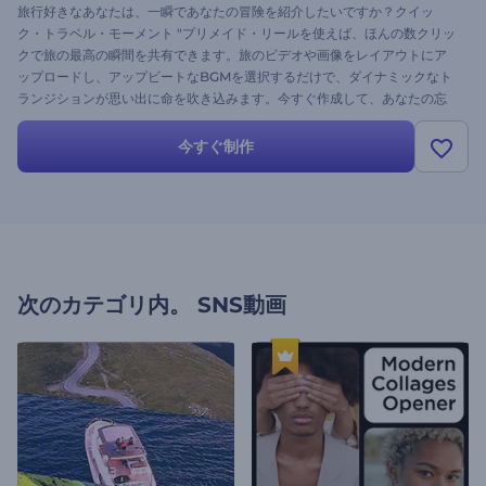
旅行好きなあなたは、一瞬であなたの冒険を紹介したいですか？クイッ
ク・トラベル・モーメント "プリメイド・リールを使えば、ほんの数クリッ
クで旅の最高の瞬間を共有できます。旅のビデオや画像をレイアウトにア
ップロードし、アップビートなBGMを選択するだけで、ダイナミックなト
ランジションが思い出に命を吹き込みます。今すぐ作成して、あなたの忘
れられない旅の感動を世界に伝えましょう！
今すぐ制作
次のカテゴリ内。
SNS動画