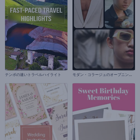
モ
ダン・コラージュのオープニング動画
テンポの速いトラベルハイライト