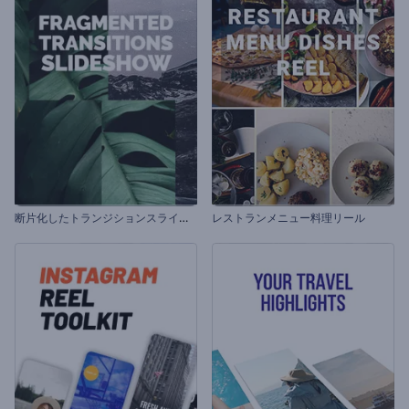
断
片化したトランジションスライドショー
レストランメニュー料理リール