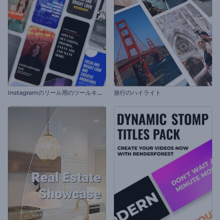
I
nstagramのリール用のツールキット
旅行のハイライト