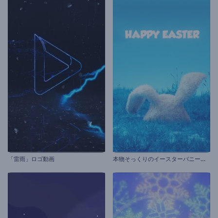
本
物そっくりのイースターバニーのオープニング動画
「雷雨」ロゴ動画