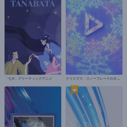
ク
リスマス・スノーフレークのオープニング動画
「七夕」グリーティングアニメ